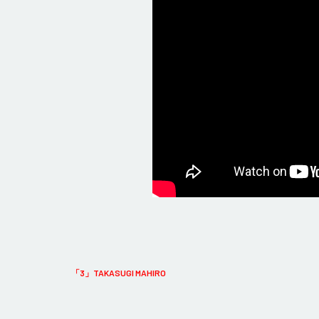
「3」TAKASUGI MAHIRO